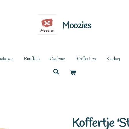
Moozies
auboxen
Knuffels
Cadeaus
Koffertjes
Kleding
Koffertje 'S