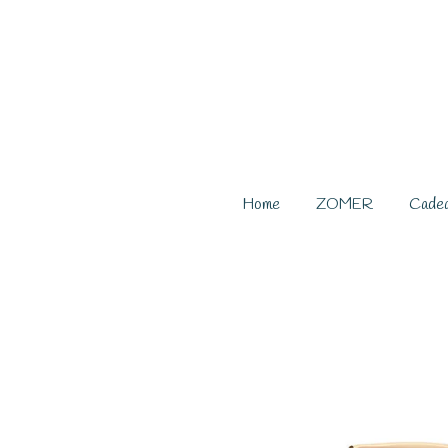
Ga
direct
naar
de
hoofdinhoud
Home
ZOMER
Cade