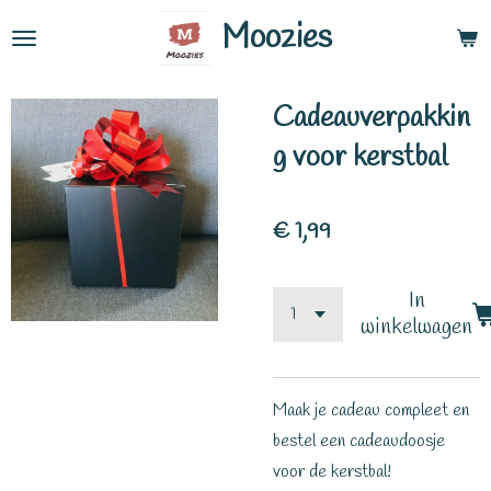
Ga
Moozies
direct
naar
Cadeauverpakkin
de
hoofdinhoud
g voor kerstbal
€ 1,99
In
winkelwagen
Maak je cadeau compleet en
bestel een cadeaudoosje
voor de kerstbal!