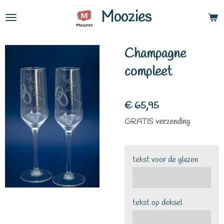
Ga
Moozies
direct
naar
Champagne
de
hoofdinhoud
compleet
€ 65,95
GRATIS verzending
tekst voor de glazen
tekst op deksel