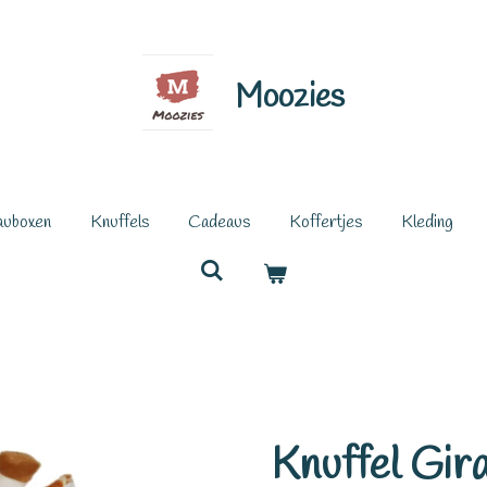
Moozies
auboxen
Knuffels
Cadeaus
Koffertjes
Kleding
Knuffel Gir