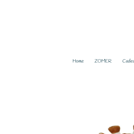
Ga
direct
naar
de
hoofdinhoud
Home
ZOMER
Cade