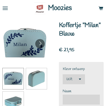
Ga
Moozies
direct
naar
Koffertje "Milan"
de
hoofdinhoud
Blauw
€ 21,95
Kleur ontwerp
Naam