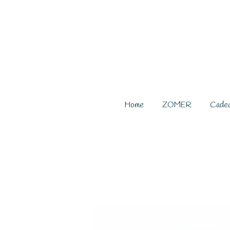
Ga
direct
naar
de
hoofdinhoud
Home
ZOMER
Cade