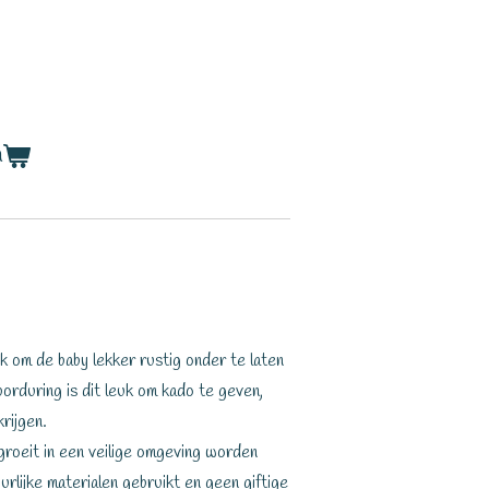
n
k om de baby lekker rustig onder te laten
borduring is dit leuk om kado te geven,
rijgen.
groeit in een veilige omgeving worden
urlijke materialen gebruikt en geen giftige