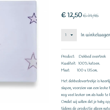
€ 12,50
€ 14,95
In winkelwage
Product: Dekbed overtrek
Kwaliteit: 100% katoen.
Maat: 100 x 135cm.
Het dekbedovertrekje is heerlij
slapen, voorzien van een leuke 
nog veel leuker om als kado te k
Omdat wij willen dat je baby op
tijdens de productie alleen natu