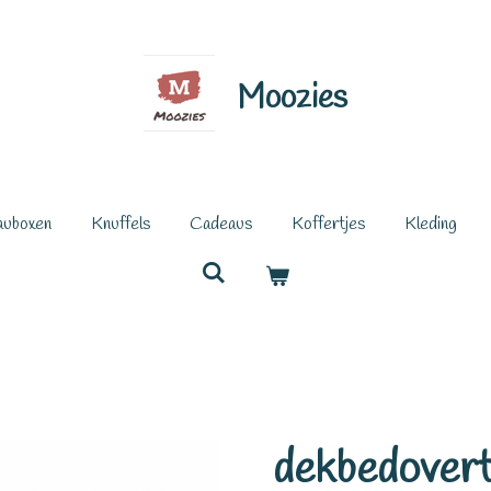
Moozies
auboxen
Knuffels
Cadeaus
Koffertjes
Kleding
dekbedovert