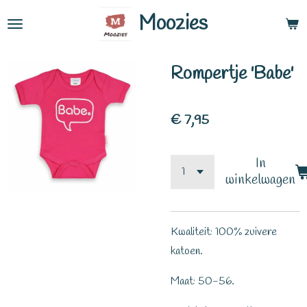
Ga
Moozies
direct
naar
Rompertje 'Babe'
de
hoofdinhoud
€ 7,95
In
winkelwagen
Kwaliteit: 100% zuivere
katoen.
Maat: 50-56.