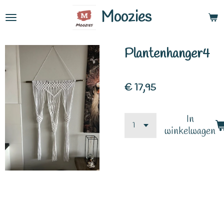
Ga
Moozies
direct
naar
Plantenhanger4
de
hoofdinhoud
€ 17,95
In
winkelwagen